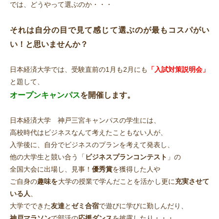
では、どうやって選ぶのか・・・
それは自分の目で見て感じて選ぶのが最もコスパがい
い！と思いませんか？
日本経済大学では、受験直前の1月も2月にも
「入試対策説明会」
と題して、
オープンキャンパス
を開催します。
日本経済大学 神戸三宮キャンパスの学生には、
高校時代はビジネスなんて考えたこともない人が、
入学後に、自分でビジネスのプランを考えて発表し、
他の大学生と競い合う「
ビジネスプランコンテスト
」の
全国大会に出場し、見事！
優秀賞
を獲得した人や
ご自身の
趣味を
大学の授業で学んだことを活かし更に
充実させて
いる人
、
大学でできた
友達
と
ゼミ合宿
で遊びに学びに勤しんだり、
神戸マラソン
で部活の
応援ダンス
を披露したり・・・