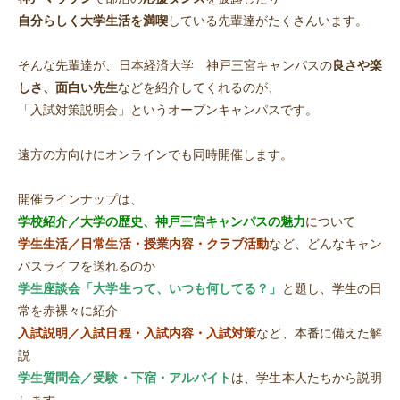
自分らしく大学生活を満喫
している先輩達がたくさんいます。
そんな先輩達が、日本経済大学 神戸三宮キャンパスの
良さや楽
しさ、面白い先生
などを紹介してくれるのが、
「入試対策説明会」というオープンキャンパスです。
遠方の方向けにオンラインでも同時開催します。
開催ラインナップは、
学校紹介／大学の歴史、神戸三宮キャンパスの魅力
について
学生生活／日常生活・授業内容・クラブ活動
など、どんなキャン
パスライフを送れるのか
学生座談会「大学生って、いつも何してる？」
と題し、学生の日
常を赤裸々に紹介
入試説明／入試日程・入試内容・入試対策
など、本番に備えた解
説
学生質問会／受験・下宿・アルバイト
は、学生本人たちから説明