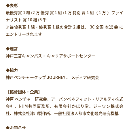
◆表彰
最優秀賞 1 組 (2 万 優秀 賞 1 組 (1 万 特別 賞 1 組（ 1 万 ）ファイ
ナリスト 賞 10 組 (5 千
※最優秀賞 1 組・優秀賞 1 組の合計 2 組は、 3C 全国 本選 会 に
エントリーされます
◆運営
神戸三宮キャンパス・ キャリアサポートセンター
◆協力
神戸ベンチャークラブ JOURNEY 、 メディア研究会
【協賛団体・企業】
神戸 ベンチャー研究会、アーバンベネフィット・リアルティ株式
会社、NHM共同事務所、有限会社かほり堂、ジーワン株式会
社、株式会社津川製作所、一般社団法人都市文化観光研究機構
◆お知らせ