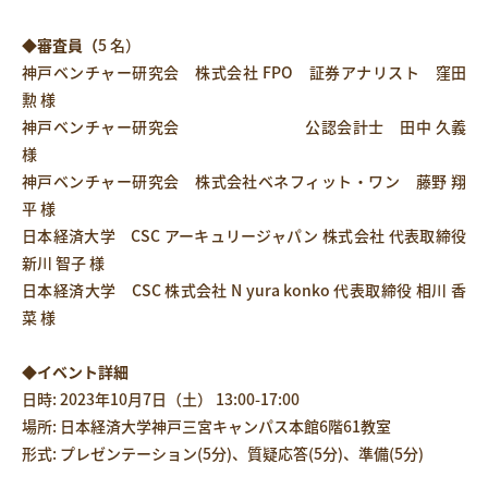
◆審査員（
5 名）
神戸ベンチャー研究会 株式会社 FPO 証券アナリスト 窪田
勲 様
神戸ベンチャー研究会 公認会計士 田中 久義
様
神戸ベンチャー研究会 株式会社ベネフィット・ワン 藤野 翔
平 様
日本経済大学 CSC アーキュリージャパン 株式会社 代表取締役
新川 智子 様
日本経済大学 CSC 株式会社 N yura konko 代表取締役 相川 香
菜 様
◆イベント詳細
日時: 2023年10月7日（土） 13:00-17:00
場所: 日本経済大学神戸三宮キャンパス本館6階61教室
形式: プレゼンテーション(5分)、質疑応答(5分)、準備(5分)