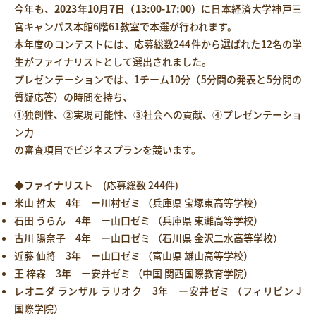
今年も、
2023年10月7日（13:00-17:00）
に日本経済大学神戸三
宮キャンパス本館6階61教室で本選が行われます。
本年度のコンテストには、応募総数244件から選ばれた12名の学
生がファイナリストとして選出されました。
プレゼンテーションでは、1チーム10分（5分間の発表と5分間の
質疑応答）の時間を持ち、
①独創性、②実現可能性、③社会への貢献、④プレゼンテーショ
ン力
の審査項目でビジネスプランを競います。
◆ファイナリスト
(応募総数 244件)
米山 哲太 4年 ー川村ゼミ （兵庫県 宝塚東高等学校）
石田 うらん 4年 ー山口ゼミ （兵庫県 東灘高等学校）
古川 陽奈子 4年 ー山口ゼミ （石川県 金沢二水高等学校）
近藤 仙將 3年 ー山口ゼミ （富山県 雄山高等学校）
王 梓霖 3年 ー安井ゼミ （中国 関西国際教育学院）
レオニダ ランザル ラリオク 3年 ー安井ゼミ （フィリピン J
国際学院）