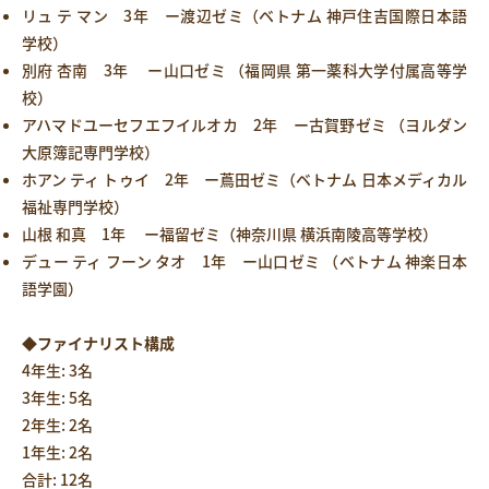
リュ テ マン 3年 ー渡辺ゼミ（ベトナム 神戸住吉国際日本語
学校）
別府 杏南 3年 ー山口ゼミ （福岡県 第一薬科大学付属高等学
校）
アハマドユーセフエフイルオカ 2年 ー古賀野ゼミ （ヨルダン
大原簿記専門学校）
ホアン ティ トゥイ 2年 ー蔦田ゼミ（ベトナム 日本メディカル
福祉専門学校）
山根 和真 1年 ー福留ゼミ（神奈川県 横浜南陵高等学校）
デュー ティ フーン タオ 1年 ー山口ゼミ （ベトナム 神楽日本
語学園）
◆ファイナリスト構成
4年生: 3名
3年生: 5名
2年生: 2名
1年生: 2名
合計: 12名